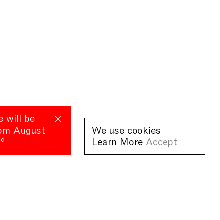
e will be
rom August
We use cookies
rd
Learn More
Accept