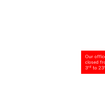
Our offic
closed f
rd
3
to 23