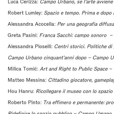
Luca Cerizza:
Campo Urbano, se l’arte avviene nello sp
Robert Lumley:
Spazio e tempo. Prima e dopo
Alessandra Acocella:
Per una geografia diffusa dell'arte negli s
Greta Pasini:
Franca Sacchi: campo sonoro 
Alessandra Pioselli:
Centri storici. Politiche di gestione e modelli cultural
Campo Urbano cinquant'anni dopo – Campo 
Milica Tomić:
Art and Right to Public Space
Matteo Messina:
Cittadino giocatore, gameplay urbano: quotidianità virtu
Hou Hanru:
Ricollegare il museo con lo spazio
Roberto Pinto:
Tra effimero e permanente: prove di arte pubblica a Mi
Ridefinire lo spazio pubblico – Campo Umano