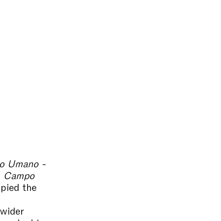
o Umano -
f
Campo
upied the
 wider