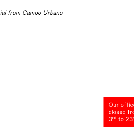
rial from Campo Urbano
Our offic
closed f
rd
3
to 23