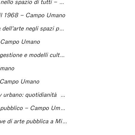
azio di tutti – Campo Umano
 il 1968 – Campo Umano
pazi pubblici (1967-1970) – Campo Umano
– Campo Umano
i tra gli anni Sessanta e Settanta – Campo Umano
Umano
 – Campo Umano
ale nelle smart cities cinesi – Campo Umano
 pubblico – Campo Umano
lano negli ultimi vent'anni – Campo Umano