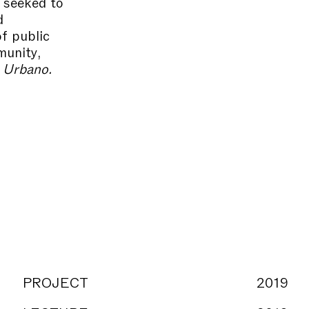
t seeked to
d
f public
munity,
Urbano.
PROJECT
2019