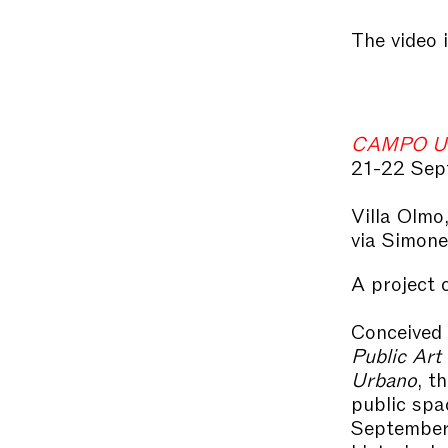
The video i
CAMPO UMA
21-22 Sep
Villa Olmo
via Simon
A project 
Conceived 
Public Art
Urbano
, t
public spa
September 