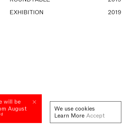
EXHIBITION
2019
e will be
rom August
We use cookies
rd
Learn More
Accept