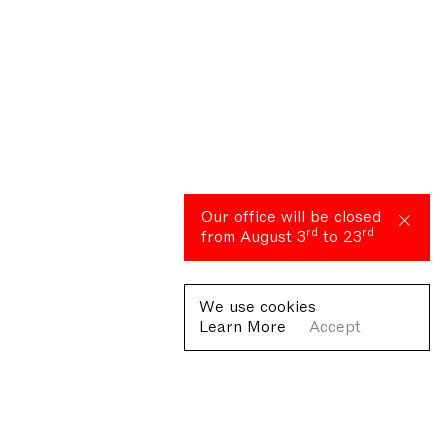
Our office will be closed
rd
rd
from August 3
to 23
We use cookies
Learn More
Accept