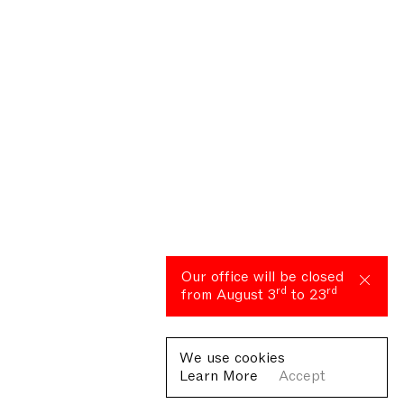
Our office will be closed
rd
rd
from August 3
to 23
We use cookies
Learn More
Accept