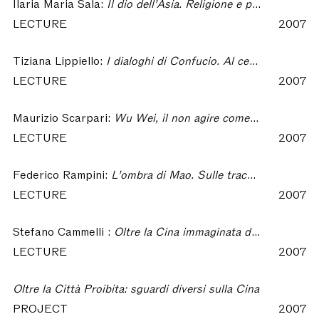
Ilaria Maria Sala:
Il dio dell’Asia. Religione e politica in Oriente – Oltre la Città Proibita
LECTURE
2007
Tiziana Lippiello:
I dialoghi di Confucio. Al centro di una tradizione millenaria – Oltre la Città Proibita
LECTURE
2007
Maurizio Scarpari:
Wu Wei, il non agire come fulcro di un operare in consonanza con l'ordinamento celeste – Oltre la Città Proibita
LECTURE
2007
Federico Rampini:
L’ombra di Mao. Sulle tracce del Grande Timoniere per capire il presente di Cina, Tibet, Corea del Nord e il futuro del mondo – Oltre la Città Proibita
LECTURE
2007
Stefano Cammelli :
Oltre la Cina immaginata dagli occidentali - Oltre la Città Proibita
LECTURE
2007
Oltre la Città Proibita: sguardi diversi sulla Cina
PROJECT
2007