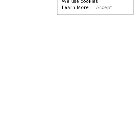
We use cookies
Learn More
Accept
Fondazione Antonio Ratti ETS
Villa Sucota, via per Cernobbio 19, Como
© Fondazione Antonio Ratti ETS 2026
+39 0313384976
info@fondazioneratti.org
VAT No. 01540810130
Privacy
We are open