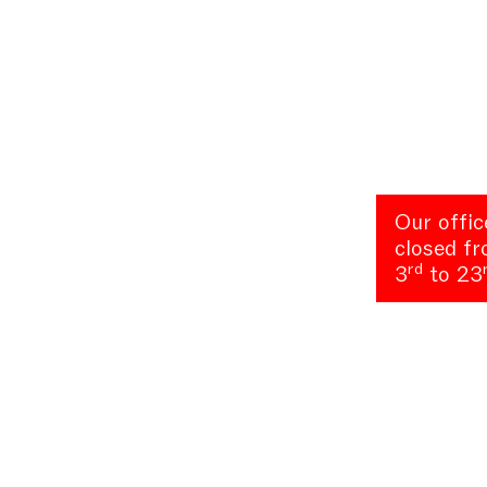
Our offic
closed f
rd
3
to 23