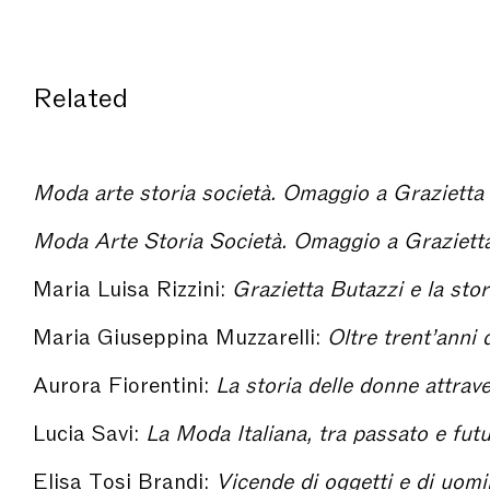
Related
Moda arte storia società. Omaggio a Grazietta
Moda Arte Storia Società. Omaggio a Graziett
Maria Luisa Rizzini:
Grazietta Butazzi e la storia del costume. Le origini di un metod
Maria Giuseppina Muzzarelli:
Oltre trent’anni dopo "Moda. Arte, Storia e S
Aurora Fiorentini:
La storia delle donne attraverso le fotografie di famiglia. Un metodo di l
Lucia Savi:
La Moda Italiana, tra passato e futuro, metodologie a confronto – Moda A
Elisa Tosi Brandi:
Vicende di oggetti e di uomini tra corte e città – Moda Ar