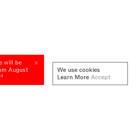
e will be
rom August
We use cookies
rd
Learn More
Accept