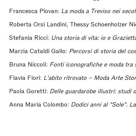
Francesca Piovan:
La moda a Treviso nei secoli XVI-XVII. Forme e semantica dell’abbigliamento c
Roberta Orsi Landini, Thessy Schoenholzer Ni
Stefania Ricci:
Una storia di vita: io e Grazietta – Moda Arte Stori
Marzia Cataldi Gallo:
Percorsi di storia del costume con Grazietta dalle uniformi civili alle fastose vesti seicentesch
Bruna Niccoli:
Fonti iconografiche e moda tra storia e creatività: la "lectio magistralis" di Grazietta
Flavia Fiori:
L’abito ritrovato – Moda Arte Storia Società
Paola Goretti:
Delle guardarobe illustri: studi di alta epoca – Moda Arte 
Anna Maria Colombo:
Dodici anni al "Sole". La collaborazione di Grazietta Butazzi per il domenica