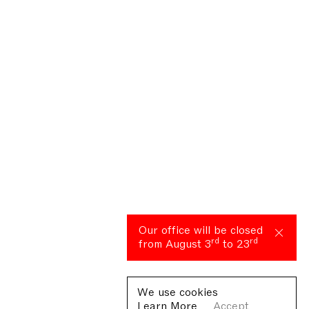
Our office will be closed
rd
rd
from August 3
to 23
We use cookies
Learn More
Accept