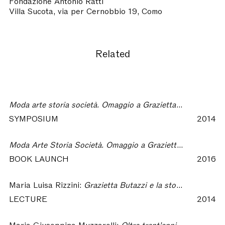
Fondazione Antonio Ratti
Villa Sucota, via per Cernobbio 19, Como
Related
Moda arte storia società. Omaggio a Grazietta Butazzi
SYMPOSIUM
2014
Moda Arte Storia Società. Omaggio a Grazietta Butazzi
BOOK LAUNCH
2016
Maria Luisa Rizzini:
Grazietta Butazzi e la storia del costume. Le origini di un metodo – Moda Arte Storia Società. Omaggio a Grazietta Butazzi
LECTURE
2014
Maria Giuseppina Muzzarelli:
Oltre trent’anni dopo "Moda. Arte, Storia e Società" – Moda arte storia società. Omaggio a Grazietta Butazzi