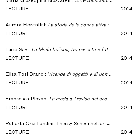
LECTURE
2014
Aurora Fiorentini:
La storia delle donne attraverso le fotografie di famiglia. Un metodo di lavoro – Moda arte storia società. Omaggio a Grazietta Butazzi
LECTURE
2014
Lucia Savi:
La Moda Italiana, tra passato e futuro, metodologie a confronto – Moda Arte Storia Società. Omaggio a Grazietta Butazzi
LECTURE
2014
Elisa Tosi Brandi:
Vicende di oggetti e di uomini tra corte e città – Moda Arte Storia Società. Omaggio a Grazietta Butazzi
LECTURE
2014
Francesca Piovan:
La moda a Treviso nei secoli XVI-XVII. Forme e semantica dell’abbigliamento cittadino – Moda Arte Storia Società. Omaggio a Grazietta Butazzi
LECTURE
2014
Roberta Orsi Landini, Thessy Schoenholzer Nichols:
Sched
LECTURE
2014