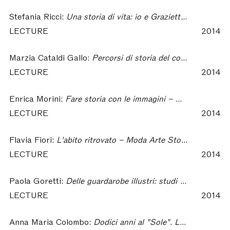
Stefania Ricci:
Una storia di vita: io e Grazietta – Moda Arte Storia Società. Omaggio a Grazietta Butazzi
LECTURE
2014
Marzia Cataldi Gallo:
Percorsi di storia del costume con Grazietta dalle uniformi civili alle fastose vesti seicentesche a quelle povere dei meno abbienti – Moda Arte Storia Società. Omaggio a Grazietta Butazzi
LECTURE
2014
Enrica Morini:
Fare storia con le immagini – Moda Arte Storia Società. Omaggio a Grazietta Butazzi
LECTURE
2014
Flavia Fiori:
L’abito ritrovato – Moda Arte Storia Società. Omaggio a Grazietta Butazzi
LECTURE
2014
Paola Goretti:
Delle guardarobe illustri: studi di alta epoca – Moda Arte Storia Società. Omaggio a Grazietta Butazzi
LECTURE
2014
Anna Maria Colombo:
Dodici anni al "Sole". La collaborazione di Grazietta Butazzi per il domenicale del Sole 24 ore – Moda Arte Storia Società. Omaggio a Grazietta Butazzi