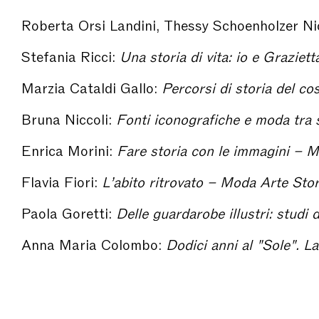
Roberta Orsi Landini, Thessy Schoenholzer Ni
Stefania Ricci:
Una storia di vita: io e Grazietta – Moda Arte Stori
Marzia Cataldi Gallo:
Percorsi di storia del costume con Grazietta dalle uniformi civili alle fastose vesti seicentesch
Bruna Niccoli:
Fonti iconografiche e moda tra storia e creatività: la "lectio magistralis" di Grazietta
Enrica Morini:
Fare storia con le immagini – Moda Arte Storia S
Flavia Fiori:
L’abito ritrovato – Moda Arte Storia Società
Paola Goretti:
Delle guardarobe illustri: studi di alta epoca – Moda Arte 
Anna Maria Colombo:
Dodici anni al "Sole". La collaborazione di Grazietta Butazzi per il domenica