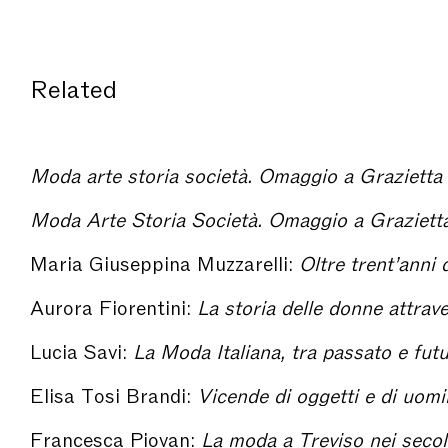
Related
Moda arte storia società. Omaggio a Grazietta
Moda Arte Storia Società. Omaggio a Graziett
Maria Giuseppina Muzzarelli:
Oltre trent’anni dopo "Moda. Arte, Storia e S
Aurora Fiorentini:
La storia delle donne attraverso le fotografie di famiglia. Un metodo di l
Lucia Savi:
La Moda Italiana, tra passato e futuro, metodologie a confronto – Moda A
Elisa Tosi Brandi:
Vicende di oggetti e di uomini tra corte e città – Moda Ar
Francesca Piovan:
La moda a Treviso nei secoli XVI-XVII. Forme e semantica dell’abbigliamento c