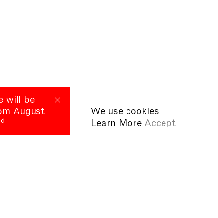
e will be
rom August
We use cookies
rd
Learn More
Accept