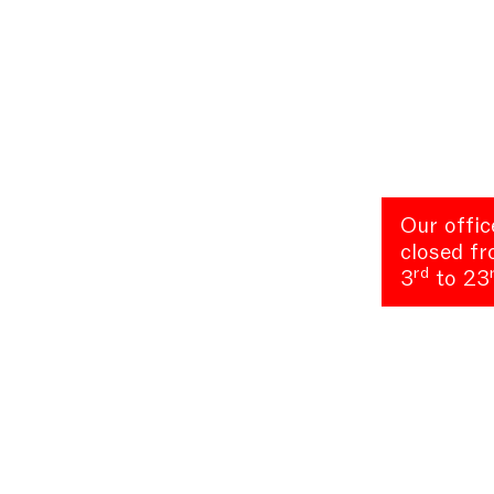
Our offic
closed f
rd
3
to 23